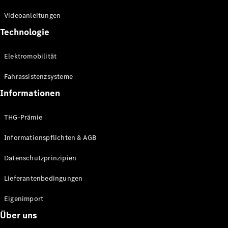
Kompaktwagen
Videoanleitungen
Technologie
Elektromobilität
Fahrassistenzsysteme
Alle
Kompaktlimousinen
Informationen
A-Klasse
Kompaktlimousine
THG-Prämie
B-Klasse
Informationspflichten & AGB
Konfigurator
Datenschutzprinzipien
Online
Store
Lieferantenbedingungen
Coupés
Eigenimport
Über uns