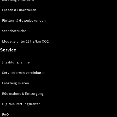
Modelle
CLA
Leasen & Finanzieren
Shooting
Elektrisch
Brake
Flotten- & Gewerbekunden
CLA
Shooting
Standortsuche
Brake
C-Klasse T-
Modelle unter 129 g/km CO2
Modell
Service
C-Klasse T-
Modell All-
Terrain
Inzahlungnahme
E-Klasse T-
Modell
Servicetermin vereinbaren
E-Klasse T-
Modell All-
Fahrzeug mieten
Terrain
Rücknahme & Entsorgung
Konfigurator
Digitale Rettungshelfer
Online
Store
FAQ