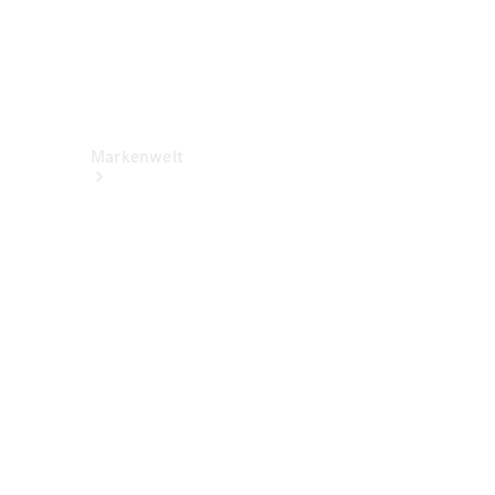
Markenwelt
Über
Mercedes-
Benz