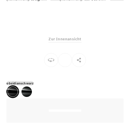
E-Klasse
Limousine
S-Klasse
S-Klasse
Limousine
lang
Zur Innenansicht
Mercedes-
Maybach S-
Klasse
Konfigurator
Online
Store
obsidianschwarz
SUV & Geländewagen