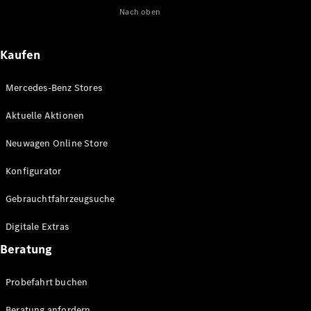
Nach oben
Maybach
Neu
GLS
G-
Elektrisch
Kaufen
Klasse
G-Klasse
Mercedes-Benz Stores
Konfigurator
Aktuelle Aktionen
Online
Store
Neuwagen Online Store
T-Modelle / Kombis
Konfigurator
Gebrauchtfahrzeugsuche
Digitale Extras
Beratung
Probefahrt buchen
Alle T-
Beratung anfordern