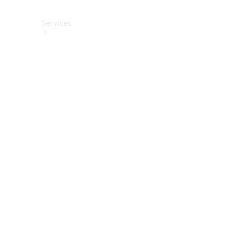
Services
Alle
Services
Service
buchen
Aktionen
Frühjahrscheck