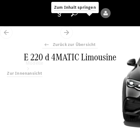
Zum Inhalt springen
Zurück zur Übersicht
E 220 d 4MATIC Limousine
Anbieter/Datenschutz
Modelle
Zur Innenansicht
Alle Modelle
Neue Modelle
Elektromodelle