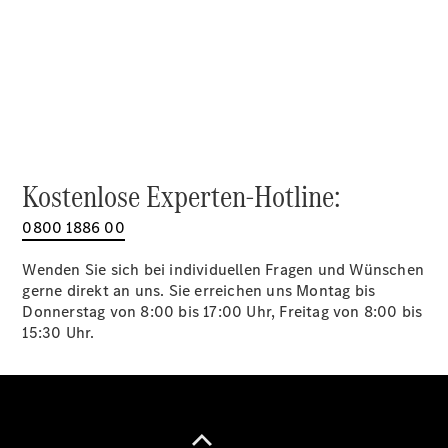
Alle SUVs
EQA
Elektrisch
EQE
Elektrisch
SUV
EQS
Elektrisch
SUV
Mercedes-
Maybach
Elektrisch
Kostenlose Experten-Hotline:
EQS SUV
GLA
0800 1886 00
GLA
Neu
GLA
Neu
Elektrisch
Wenden Sie sich bei individuellen Fragen und Wünschen
GLB
Elektrisch
gerne direkt an uns. Sie erreichen uns Montag bis
GLB
Donnerstag von 8:00 bis 17:00 Uhr, Freitag von 8:00 bis
GLC
Elektrisch
15:30 Uhr.
GLC
GLC Coupé
GLE
GLE Coupé
GLS
Mercedes-