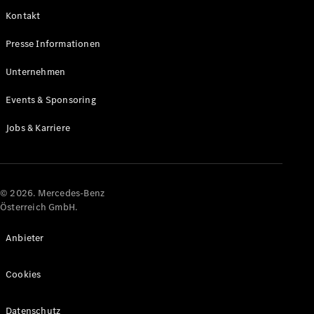
Kontakt
Alle Coupés
Presse Informationen
CLE Coupé
Mercedes-
Unternehmen
AMG GT
Coupé
Events & Sponsoring
Mercedes-
AMG GT
Jobs & Karriere
Elektrisch
4-Türer
Coupé
Konfigurator
© 2026. Mercedes-Benz
Online
Österreich GmbH.
Store
Cabriolets & Roadster
Anbieter
Cookies
Datenschutz