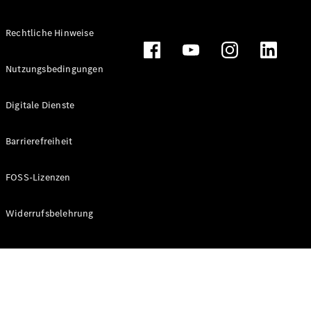
Rechtliche Hinweise
Alle
Nutzungsbedingungen
Cabriolets
CLE
Digitale Dienste
Cabriolet
Mercedes-
AMG SL
Barrierefreiheit
Roadster
Mercedes-
FOSS-Lizenzen
Maybach SL
Monogram
Series
Widerrufsbelehrung
Konfigurator
Online
Store
Grand Limousine