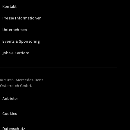
Kontakt
Alle Coupés
Presse Informationen
CLE Coupé
Mercedes-
Unternehmen
AMG GT
Coupé
Events & Sponsoring
Mercedes-
AMG GT
Jobs & Karriere
Elektrisch
4-Türer
Coupé
Konfigurator
© 2026. Mercedes-Benz
Online
Österreich GmbH.
Store
Cabriolets & Roadster
Anbieter
Cookies
Datenschutz