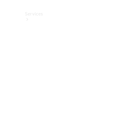
Services
Alle
Services
Service
buchen
Aktionen
Frühjahrscheck