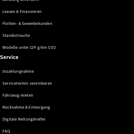
Modelle
CLA
Leasen & Finanzieren
Shooting
Elektrisch
Brake
Flotten- & Gewerbekunden
CLA
Shooting
Standortsuche
Brake
C-Klasse T-
Modelle unter 129 g/km CO2
Modell
Service
C-Klasse T-
Modell All-
Terrain
Inzahlungnahme
E-Klasse T-
Modell
Servicetermin vereinbaren
E-Klasse T-
Modell All-
Fahrzeug mieten
Terrain
Rücknahme & Entsorgung
Konfigurator
Digitale Rettungshelfer
Online
Store
FAQ