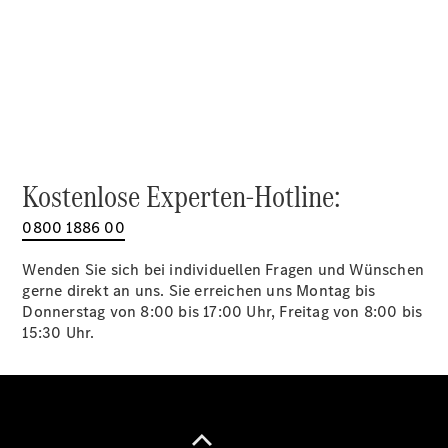
Alle SUVs
EQA
Elektrisch
EQE
Elektrisch
SUV
EQS
Elektrisch
SUV
Mercedes-
Maybach
Elektrisch
Kostenlose Experten-Hotline:
EQS SUV
GLA
0800 1886 00
GLA
Neu
GLA
Neu
Elektrisch
Wenden Sie sich bei individuellen Fragen und Wünschen
GLB
Elektrisch
gerne direkt an uns. Sie erreichen uns Montag bis
GLB
Donnerstag von 8:00 bis 17:00 Uhr, Freitag von 8:00 bis
GLC
Elektrisch
15:30 Uhr.
GLC
GLC Coupé
GLE
GLE Coupé
GLS
Mercedes-