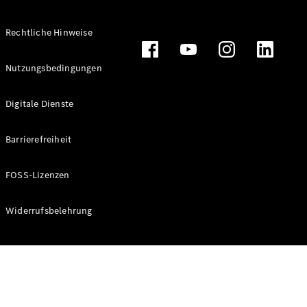
Rechtliche Hinweise
Alle
Nutzungsbedingungen
Cabriolets
CLE
Digitale Dienste
Cabriolet
Mercedes-
AMG SL
Barrierefreiheit
Roadster
Mercedes-
FOSS-Lizenzen
Maybach SL
Monogram
Series
Widerrufsbelehrung
Konfigurator
Online
Store
Grand Limousine