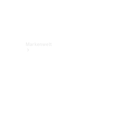
Markenwelt
Über
Mercedes-
Benz