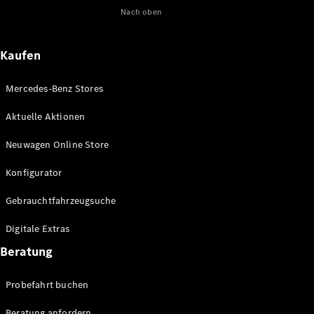
Nach oben
Maybach
Neu
GLS
G-
Elektrisch
Kaufen
Klasse
G-Klasse
Mercedes-Benz Stores
Konfigurator
Aktuelle Aktionen
Online
Store
Neuwagen Online Store
T-Modelle / Kombis
Konfigurator
Gebrauchtfahrzeugsuche
Digitale Extras
Beratung
Probefahrt buchen
Alle T-
Beratung anfordern