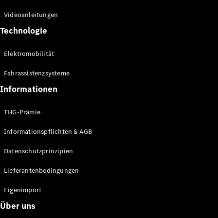
Kompaktwagen
Videoanleitungen
Technologie
Elektromobilität
Fahrassistenzsysteme
Alle
Kompaktlimousinen
Informationen
A-Klasse
Kompaktlimousine
THG-Prämie
B-Klasse
Informationspflichten & AGB
Konfigurator
Datenschutzprinzipien
Online
Store
Lieferantenbedingungen
Coupés
Eigenimport
Über uns