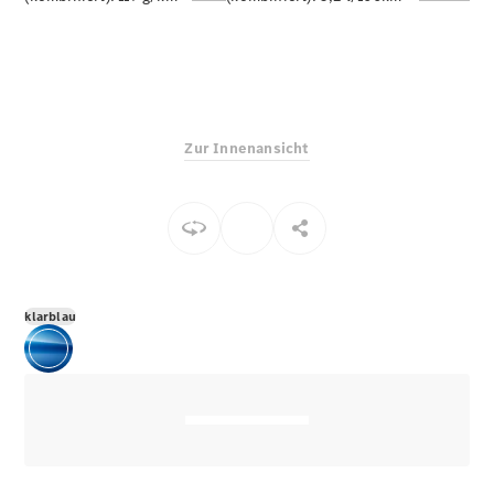
E-Klasse
Limousine
S-Klasse
S-Klasse
Limousine
lang
Zur Innenansicht
Mercedes-
Maybach S-
Klasse
Konfigurator
Online
Store
klarblau
SUV & Geländewagen